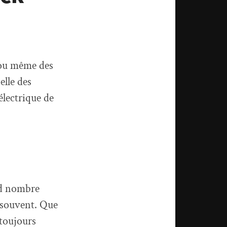
 ou même des
elle des
électrique de
and nombre
s souvent. Que
 toujours