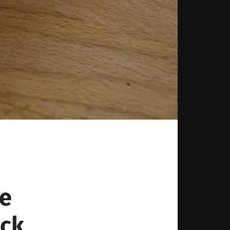
de
ick