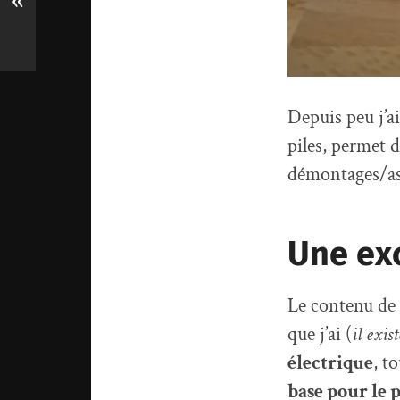
«
Depuis peu j’a
piles, permet 
démontages/as
Une exc
Le contenu de 
que j’ai (
il exis
électrique
, t
base pour le 