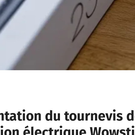
ntation du tournevis 
sion électrique Wowst