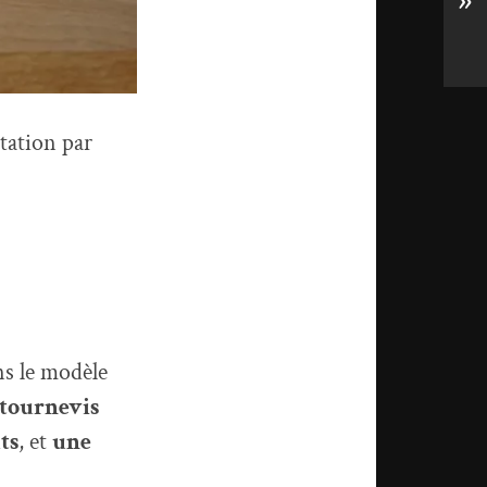
»
ntation par
ns le modèle
tournevis
ts
, et
une