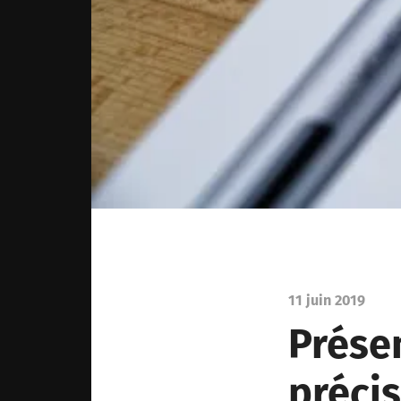
11 juin 2019
Prése
préci