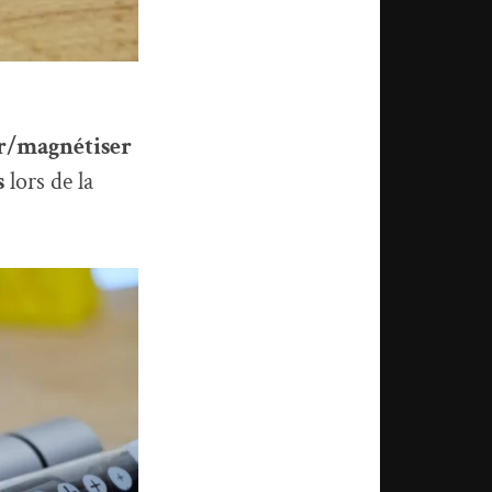
er/magnétiser
s
lors de la