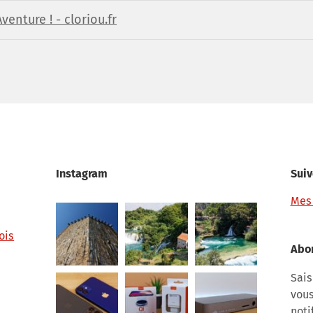
enture ! - cloriou.fr
Instagram
Suiv
Mes
ois
Abon
Sais
vous
noti