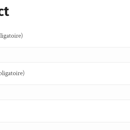
ct
igatoire)
bligatoire)