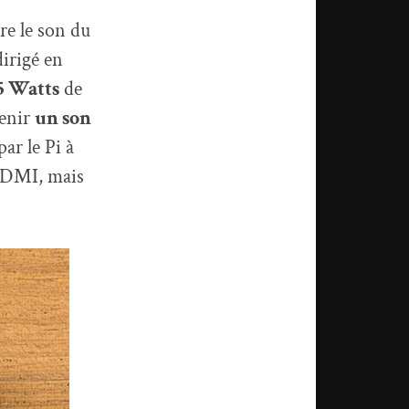
re le son du
dirigé en
5 Watts
de
tenir
un son
ar le Pi à
 HDMI, mais