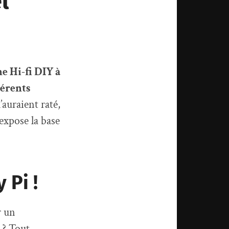
l
e Hi-fi DIY à
férents
l’auraient raté,
 expose la base
 Pi !
r un
3 ? Tout