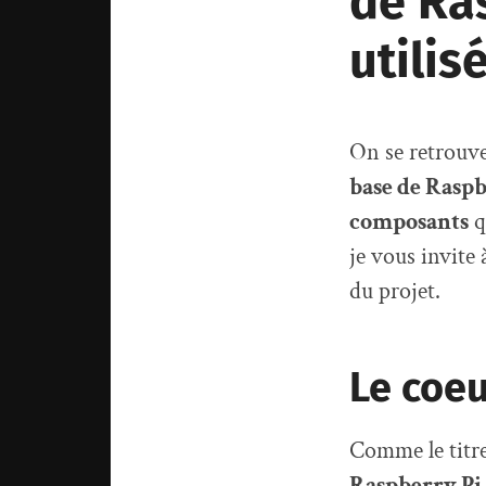
de Ras
utilis
On se retrouve 
base de Raspb
composants
qu
je vous invite
du projet.
Le coeu
Comme le titre 
Raspberry Pi