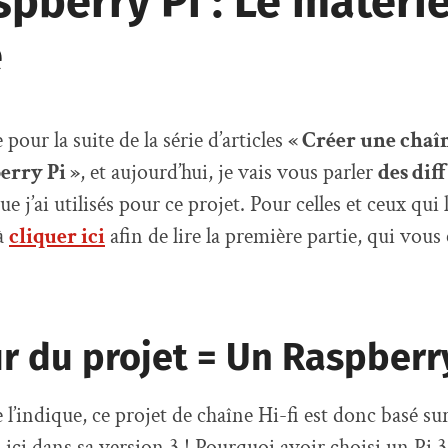
pberry Pi : Le matérie
é
pour la suite de la série d’articles
« Créer une chaîn
erry Pi »
, et aujourd’hui, je vais vous parler
des dif
e j’ai utilisés pour ce projet. Pour celles et ceux qui 
 à
cliquer ici
afin de lire la première partie, qui vous
r du projet = Un Raspberry
l’indique, ce projet de chaîne Hi-fi est donc basé su
, ici dans sa version 3 ! Pourquoi avoir choisi un Pi 