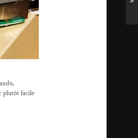
»
pandu,
 plutôt facile