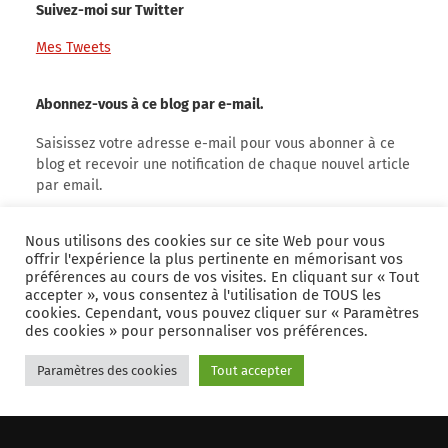
Suivez-moi sur Twitter
Mes Tweets
Abonnez-vous à ce blog par e-mail.
Saisissez votre adresse e-mail pour vous abonner à ce
blog et recevoir une notification de chaque nouvel article
par email.
Adresse
e-
Nous utilisons des cookies sur ce site Web pour vous
offrir l'expérience la plus pertinente en mémorisant vos
mail
préférences au cours de vos visites. En cliquant sur « Tout
accepter », vous consentez à l'utilisation de TOUS les
Abonnez-vous
cookies. Cependant, vous pouvez cliquer sur « Paramètres
des cookies » pour personnaliser vos préférences.
Rejoignez les 36 autres abonnés
Paramètres des cookies
Tout accepter
© 2026
cloriou.fr
. Theme by
Anders Norén
.