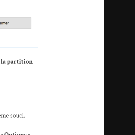
la partition
même souci.
« Options »
.