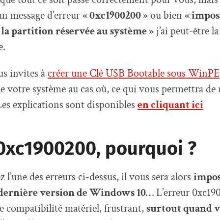
un message d’erreur
« 0xc1900200 »
ou bien
« impos
 la partition réservée au système »
j’ai peut-être la
e.
us invites à
créer une Clé USB Bootable sous WinPE
e votre système au cas où, ce qui vous permettra de 
Les explications sont disponibles
en cliquant ici
 0xc1900200, pourquoi ?
 l’une des erreurs ci-dessus, il vous sera alors
impos
a dernière version de Windows 10
… L’erreur 0xc19
 compatibilité matériel, frustrant,
surtout quand v