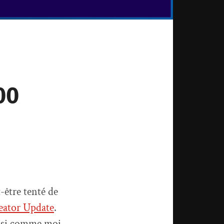
00
-être tenté de
reator Update
.
is si comme moi