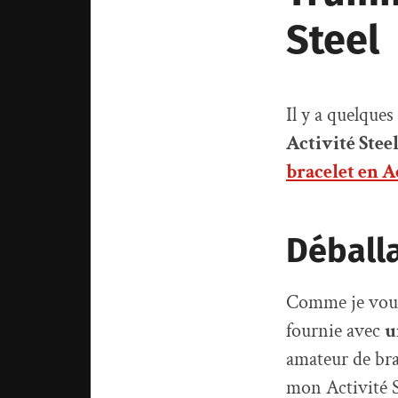
Steel
Il y a quelques
Activité Stee
bracelet en 
Déball
Comme je vous l
fournie avec
u
amateur de bra
mon Activité St