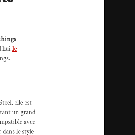
hings
d’hui
le
ngs.
eel, elle est
Étant un grand
ompatible avec
 dans le style