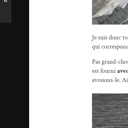
«
Je suis donc t
qui correspond
Pas grand-chose
est fourni
avec
avouons-le. Ain