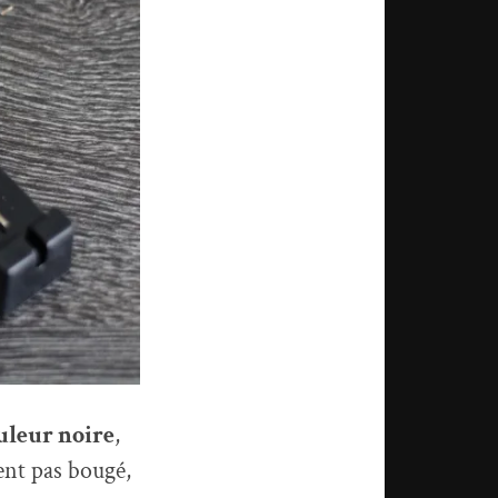
ouleur noire
,
ent pas bougé,