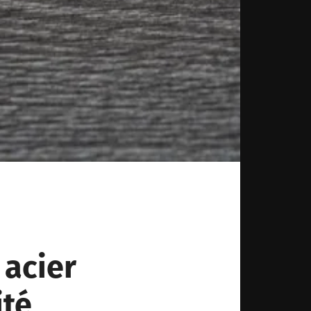
 acier
ité