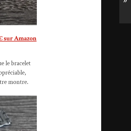
»
 € sur Amazon
e le bracelet
appréciable,
otre montre.