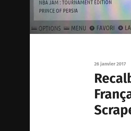
26 janvier 2017
Recal
Franç
Scrap