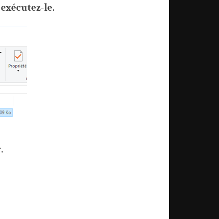
t
exécutez-le
.
r
.