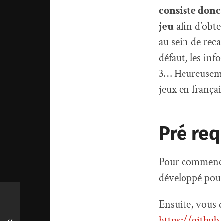
consiste donc
jeu
afin d’obte
au sein de reca
défaut, les inf
3… Heureusemen
jeux en françai
Pré req
Pour commencer
développé pour
Ensuite, vous 
https://githu