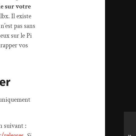
e sur votre
bx. Il existe
n’est pas sans
eux sur le Pi
crapper vos
er
té uniquement
en suivant :
/releases
.
Si