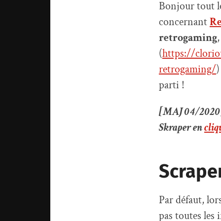
Bonjour tout l
concernant
Re
retrogaming
(
https://clori
retrogaming/
)
parti !
[MAJ 04/2020] Je
Skraper en
cliq
Scraper
Par défaut, lo
pas toutes les 