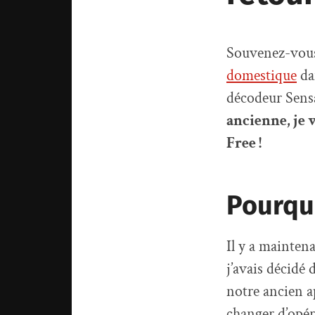
Souvenez-vous,
domestique
dan
décodeur Sens
ancienne, je 
Free !
Pourquo
Il y a mainten
j’avais décidé 
notre ancien a
changer d’opér