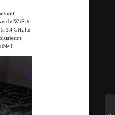
mes ont
vec le WiFi 5
 le 2,4 GHz lui
plusieurs
ible !!