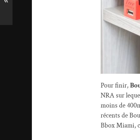
«
Pour finir,
Bou
NRA sur lequel 
moins de 400m.
récents de Bou
Bbox Miami, ce