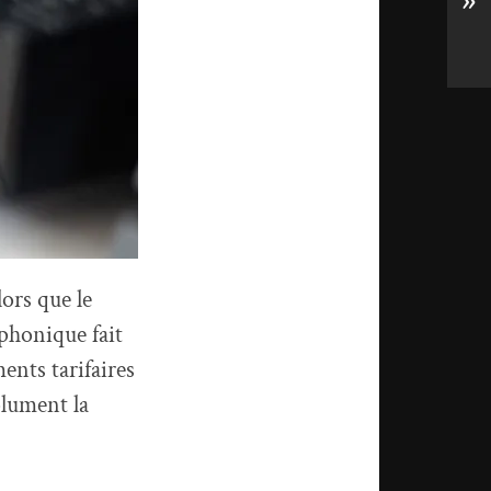
»
ors que le
éphonique fait
ents tarifaires
olument la