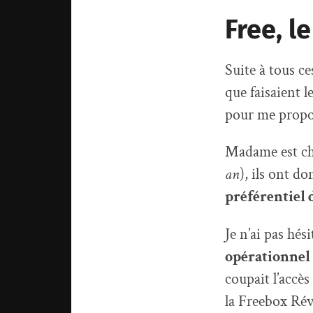
Free, l
Suite à tous c
que faisaient l
pour me propo
Madame est ch
an
), ils ont d
préférentiel 
Je n’ai pas hési
opérationnel
coupait l’accès
la Freebox Révo