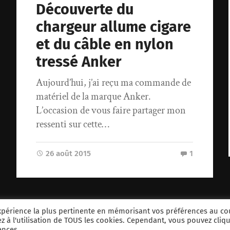
Découverte du
chargeur allume cigare
et du câble en nylon
tressé Anker
Aujourd’hui, j’ai reçu ma commande de
matériel de la marque Anker.
L’occasion de vous faire partager mon
ressenti sur cette…
26 août 2015
1
© 2024
cloriou.fr
. Theme by
Anders Norén
.
'expérience la plus pertinente en mémorisant vos préférences au co
ez à l'utilisation de TOUS les cookies. Cependant, vous pouvez cliq
ences.