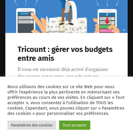
Tricount : gérer vos budgets
entre amis
Il vous est sûrement déjà arrivé d’organiser
des soirées entre amis, que cela soit un
anniversaire, un EVG/EVJF, ou même…
Nous utilisons des cookies sur ce site Web pour vous
offrir l'expérience la plus pertinente en mémorisant vos
préférences au cours de vos visites. En cliquant sur « Tout
18 janvier 2018
0
accepter », vous consentez à l'utilisation de TOUS les
cookies. Cependant, vous pouvez cliquer sur « Paramètres
des cookies » pour personnaliser vos préférences.
Paramètres des cookies
Tout accepter
© 2026
cloriou.fr
. Theme by
Anders Norén
.